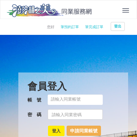
登出
您好
筆預約訂單
筆完成訂單
會員登入
帳 號
密 碼