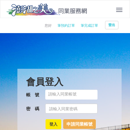
登出
您好
筆預約訂單
筆完成訂單
會員登入
帳 號
密 碼