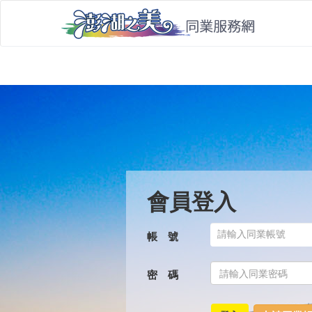
會員登入
帳 號
密 碼