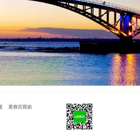
護
業務百寶箱