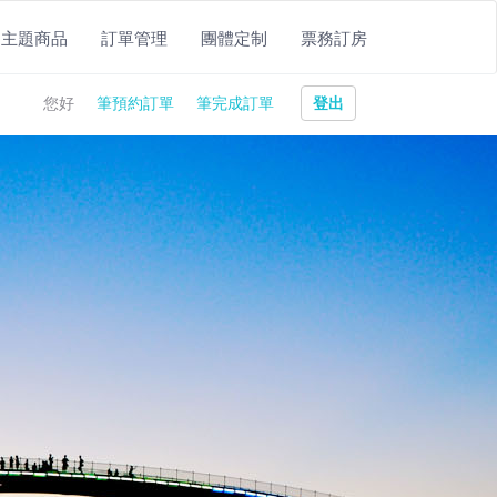
主題商品
訂單管理
團體定制
票務訂房
登出
您好
筆預約訂單
筆完成訂單