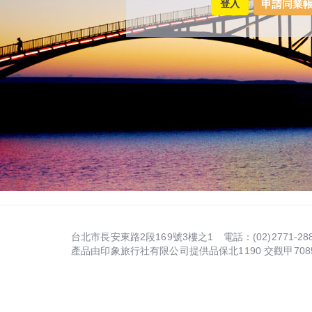
台北市長安東路2段169號3樓之1 電話：(02)2771-288
產品由印象旅行社有限公司提供品保北1190 交觀甲7085 ©All 